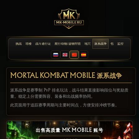
挑战
塔楼
战斗通行证
爬行动物/遗物狩猎
地穴
派系战争
包
监控
MORTAL KOMBAT MOBILE 派系战争
派系战争是赛季制 PvP 排名玩法，战斗结果直接影响段位与奖励质
量。稳定上分需要阵容、装备和出战频率协同。
此页面用于追踪赛季周期与主要时间点，方便安排冲榜节奏。
出售高质量 MK MOBILE 账号