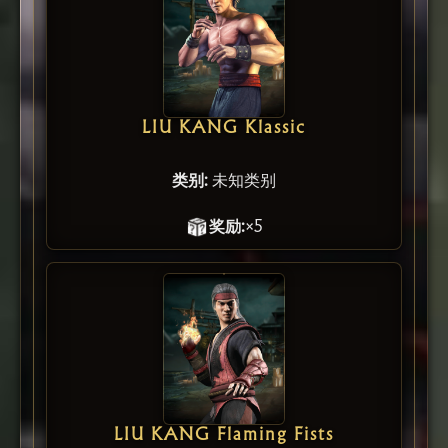
LIU KANG Klassic
类别:
未知类别
奖励:
×5
LIU KANG Flaming Fists