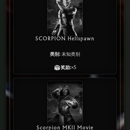
SCORPION Hellspawn
类别:
未知类别
奖励:
×5
Scorpion MKII Movie