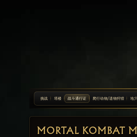
挑战
塔楼
战斗通行证
爬行动物/遗物狩猎
地
MORTAL KOMBAT 